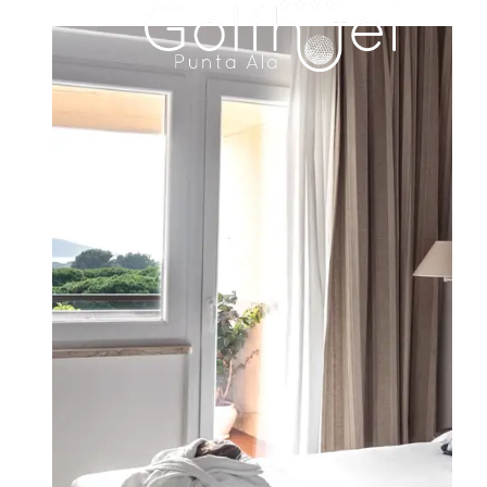
HOTEL
ZIMMER UND SUITEN
FAMILY RESIDENCE
RESTAURANTS
MEETINGS & EVENTS
HOCHZEITEN
ERLEBNISSE