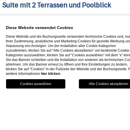
Suite mit 2 Terrassen und Poolblick
mit 2 Badezimmer
Diese Website verwendet Cookies
Diese Suite wurde in Bezug auf die Einrichtung und die
Diese Website und die Buchungsseite verwenden technische Cookies und, nur
Polsterung komplett renoviert. Sie ist modern und
Ihrer Zustimmung, analytische und Marketing-Cookies für gezielte Werbung un
komfortabel eingerichtet, mit hellen Parkettböden und
Anpassung von Anzeigen. Um der Installation aller Cookie-Kategorien
einem bequemen weißen Bett mit einem raffinierten blauen
zuzustimmen, klicken Sie auf “Alle Cookies akzeptieren” um bestimmte Cookie
Kopfteil. Die Suite besteht aus zwei hellen Räumen: einem
Kategorien auszuwählen, klicken Sie auf “Cookies auswählen” mit dem “x” kö
Hauptschlafzimmer mit einem Kingsize-Bett und einem
Sie das Banner schließen und die Installation von anderen als technischen Co
Wohnzimmer mit einem Queen-Size-Schlafsofa. Sie verfügt
ablehnen. Um das Banner erneut zu öffnen und Ihre Einstellungen zu ändern,
klicken Sie auf “Cookies” in der Fußzeile der Website und der Buchungsseite. 
über zwei Badezimmer, bietet elegante Toilettenartikel und
weitere Informationen
hier klicken
.
ist mit einem Haartrockner, Vergrößerungsspiegel, weichen
Handtüchern und einem Kissenmenü ausgestattet. Die Suit
verfügt über einen LCD-Fernseher, Direktwahltelefon, Wifi,
Klimaanlage, Safe, Kaffee- und
Teezubereitungsmöglichkeiten. Der möblierte Doppelbalkon
bietet einen herrlichen Blick auf den Swimmingpool, ein
blaues Juwel inmitten des grünen Pinienwaldes. Ein Zimmer
mit einer Aussicht, die bei jedem Aufwachen den Geist
regeneriert. Die 55 Quadratmeter große Suite ist Ihr Luxus i
Herzen der Maremma für einen komfortablen und völlig