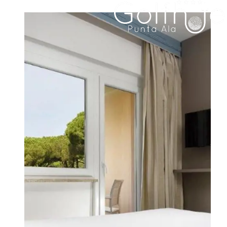
HOTEL
CAMERE E SUITE
FAMILY RESIDENCE
RISTORAZIONE
MEETING & EVENTI
MATRIMONI
ESPERIENZE