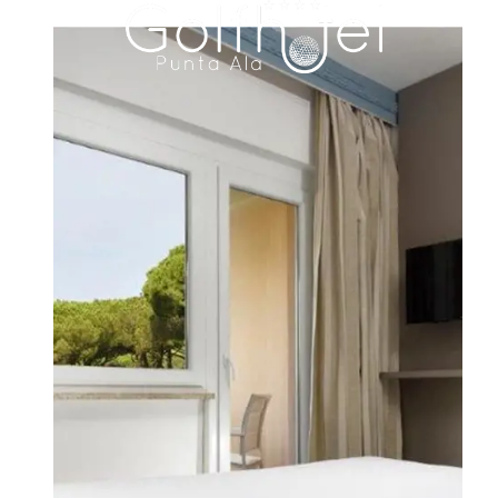
HOTEL
CAMERE E SUITE
FAMILY RESIDENCE
RISTORAZIONE
MEETING & EVENTI
MATRIMONI
ESPERIENZE